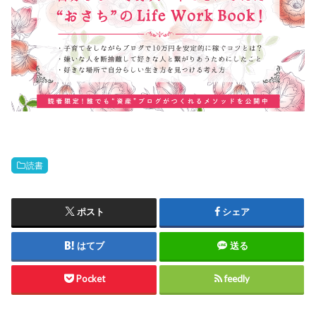
読書
ポスト
シェア
はてブ
送る
Pocket
feedly