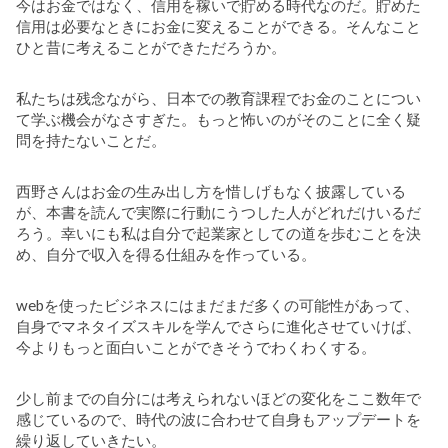
今はお金ではなく、信用を稼いで貯める時代なのだ。貯めた
信用は必要なときにお金に変えることができる。そんなこと
ひと昔に考えることができただろうか。
私たちは残念ながら、日本での教育課程でお金のことについ
て学ぶ機会がなさすぎた。もっと怖いのがそのことに全く疑
問を持たないことだ。
西野さんはお金の生み出し方を惜しげもなく披露している
が、本書を読んで実際に行動にうつした人がどれだけいるだ
ろう。幸いにも私は自分で起業家としての道を歩むことを決
め、自分で収入を得る仕組みを作っている。
webを使ったビジネスにはまだまだ多くの可能性があって、
自身でマネタイズスキルを学んでさらに進化させていけば、
今よりもっと面白いことができそうでわくわくする。
少し前までの自分には考えられないほどの変化をここ数年で
感じているので、時代の波に合わせて自身もアップデートを
繰り返していきたい。