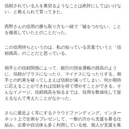
信頼されている人を裏切るようなことは絶対にしてはいけな
い。と教えられて育ってきた。
西野さんの信用の勝ち取り方も一緒で「嘘をつかない」こと
を徹底していたとのことだった。
この信用持ちというのは、私の知っている言葉でいうと「信
頼残高」のことだと思っている。
相手との信頼関係によって、銀行の預金通帳の残高のよう
に、信頼がプラスになったり、マイナスになったりする。相
手との約束を破ってしまえば信頼が減ってしまい、何か期待
に応えることができれば信頼を得て増やすことができる。そ
んなイメージ。信頼残高を知るまでは、信用を数値化して捉
えるなんて考えたことがなかった。
さらに最近よく耳にするクラウドファンディング。インター
ネット上で企画をプレゼンして、一般の方から支援を募る仕
組み。企業や自治体も多く利用している他、個人が支援を集