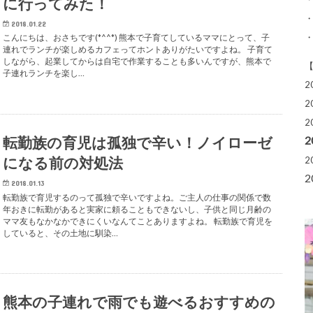
に行ってみた！
2018.01.22
こんにちは、おさちです(*^^*) 熊本で子育てしているママにとって、子
連れでランチが楽しめるカフェってホントありがたいですよね。 子育て
しながら、起業してからは自宅で作業することも多いんですが、熊本で
子連れランチを楽し…
2
2
2
転勤族の育児は孤独で辛い！ノイローゼ
になる前の対処法
2
2018.01.13
転勤族で育児するのって孤独で辛いですよね。ご主人の仕事の関係で数
年おきに転勤があると実家に頼ることもできないし、子供と同じ月齢の
ママ友もなかなかできにくいなんてことありますよね。 転勤族で育児を
していると、その土地に馴染…
熊本の子連れで雨でも遊べるおすすめの