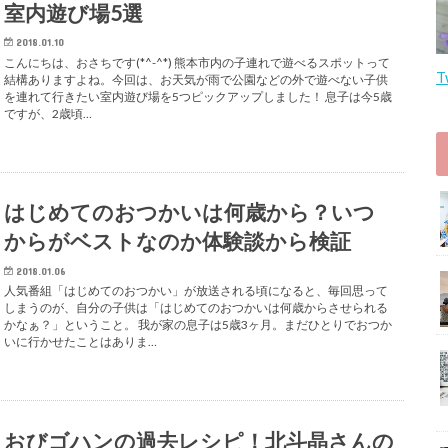
室内遊び場5選
2018.01.10
こんにちは、おさちです(*^-^*) 熊本市内の子連れで遊べるスポットって
T
結構ありますよね。今回は、お天気が雨で公園などの外で遊べない子供
を連れて行きたい室内遊び場を5つピックアップしました！ 息子は今5歳
ですが、2歳頃…
はじめてのおつかいは何歳から？いつ
からがベストなのか体験談から検証
2018.01.06
人気番組「はじめてのおつかい」が放送される頃になると、毎回思って
しまうのが、自分の子供は「はじめてのおつかいは何歳からさせられる
かなぁ？」ということ。 我が家の息子は5歳3ヶ月。まだひとりでおつか
いに行かせたことはありま…
おびゴハンの過去レシピ！北斗晶さんの