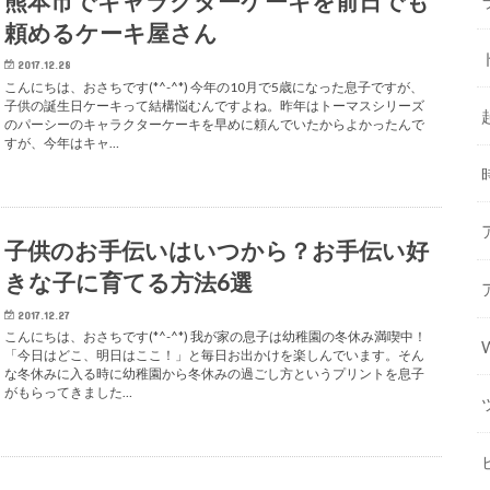
熊本市でキャラクターケーキを前日でも
頼めるケーキ屋さん
2017.12.28
こんにちは、おさちです(*^-^*) 今年の10月で5歳になった息子ですが、
子供の誕生日ケーキって結構悩むんですよね。昨年はトーマスシリーズ
のパーシーのキャラクターケーキを早めに頼んでいたからよかったんで
すが、今年はキャ…
子供のお手伝いはいつから？お手伝い好
きな子に育てる方法6選
2017.12.27
こんにちは、おさちです(*^-^*) 我が家の息子は幼稚園の冬休み満喫中！
「今日はどこ、明日はここ！」と毎日お出かけを楽しんでいます。そん
な冬休みに入る時に幼稚園から冬休みの過ごし方というプリントを息子
がもらってきました…