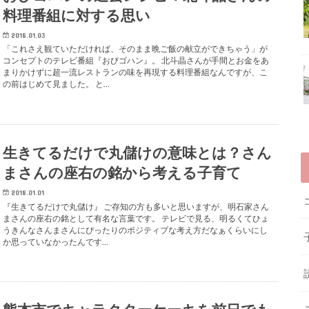
料理番組に対する思い
2018.01.03
「これさえ観ていただければ、そのまま晩ご飯の献立ができちゃう」が
コンセプトのテレビ番組『おびゴハン』。 北斗晶さんが手間とお金をあ
まりかけずに超一流レストランの味を再現する料理番組なんですが、こ
の前はじめて見ました。 と…
生きてるだけで丸儲けの意味とは？さん
まさんの座右の銘から考える子育て
2018.01.01
『生きてるだけで丸儲け』 ご存知の方も多いと思いますが、明石家さん
まさんの座右の銘として有名な言葉です。 テレビで見る、明るくてひょ
うきんなさんまさんにぴったりのポジティブな考え方だなぁくらいにし
か思っていなかったんです…