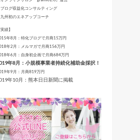
・ブログ収益化コンサルティング
・九州初のエネアップコーチ
【実績】
015年8月：特化ブログで月商15万円
018年2月：メルマガで月商156万円
018年6月：自身初企画で月商684万円
2019年8月：小規模事業者持続化補助金採択！
019年9月：月商819万円
2019年10月：熊本日日新聞に掲載
T
w
i
t
t
e