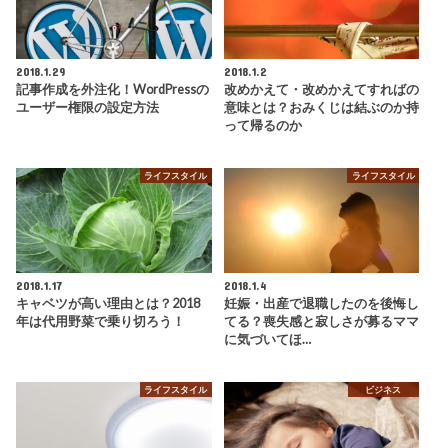
2018.1.29
2018.1.2
記事作成を外注化！WordPressの
改めかえて・改めかえてすればの
ユーザー権限の設定方法
意味とは？おみくじは結ぶのか持
って帰るのか
ライフスタイル
ライフスタイル
2018.1.17
2018.1.4
キャベツが高い理由とは？2018
妊娠・出産で退職したのを後悔し
年は代用野菜で乗り切ろう！
てる？喪失感と寂しさが募るママ
に気づいてほ…
ライフスタイル
ビジネス