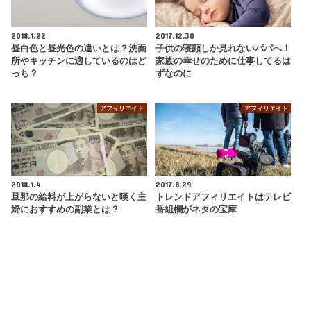
2018.1.22
2017.12.30
昼白色と昼光色の違いとは？洗面
子供の寝顔しか見れないパパへ！
所やキッチンに適しているのはど
家族の幸せのために仕事してるは
っち？
ずなのに
アフィリエイト
アフィリエイト
2018.1.4
2017.8.29
旦那の給料が上がらないと嘆く主
トレンドアフィリエイトはテレビ
婦におすすめの副業とは？
番組欄がネタの宝庫