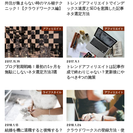
外注が集まらない時のマル秘テク
トレンドアフィリエイトでインデ
ニック！【クラウドワークス編】
ックス速度とSEOを意識した記事
ネタ選定方法
アフィリエイト
アフィリエイト
2017.11.19
2017.9.1
ブログ初期戦略！最初の1ヶ月を
トレンドアフィリエイトは記事作
無駄にしないネタ選定方法3選
成で終わりじゃない？更新後にや
るべき4つの施策
ライフスタイル
アフィリエイト
2018.1.13
2018.1.26
結婚を機に退職すると後悔する？
クラウドワークスの登録方法・使