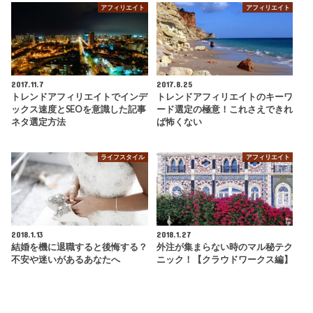
アフィリエイト
アフィリエイト
2017.11.7
2017.8.25
トレンドアフィリエイトでインデ
トレンドアフィリエイトのキーワ
ックス速度とSEOを意識した記事
ード選定の極意！これさえできれ
ネタ選定方法
ば怖くない
ライフスタイル
アフィリエイト
2018.1.13
2018.1.27
結婚を機に退職すると後悔する？
外注が集まらない時のマル秘テク
不安や迷いがあるあなたへ
ニック！【クラウドワークス編】