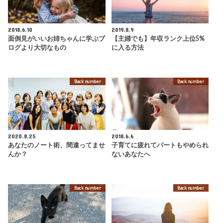
2018.6.10
2019.8.9
面倒見がいいお姉ちゃんに学ぶブ
【主婦でも】年収ランク上位5%
ログより大切なもの
に入る方法
Back number
Back number
2020.8.25
2018.6.6
あなたのノート術、間違ってませ
子育てに疲れてパートもやめられ
んか？
ないあなたへ
Back number
Back number