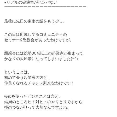
●リアルの破壊力がハンパない
￣￣￣￣￣￣￣￣￣￣￣￣￣￣￣￣￣￣￣￣￣
最後に先日の東京の話をもう少し。
この日は所属してるコミュニティの
セミナー&懇親会があったわけですが、
懇親会には総勢30名以上の起業家が集まって
かなりの大所帯になってしまいました(^^♪
ということは、
初めて会う起業家の方と
仲良くなれるチャンス到来なわけです！
webを使ったビジネスとは言え、
結局のところヒト対ヒトのやりとりですから
横のつながりって大切なんですよね。