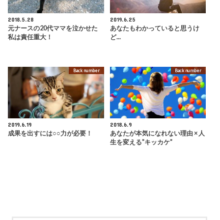
2018.5.28
2019.6.25
元ナースの20代ママを泣かせた
あなたもわかっていると思うけ
私は責任重大！
ど...
Back number
Back number
2019.6.19
2018.6.9
成果を出すには○○力が必要！
あなたが本気になれない理由 × 人
生を変える"キッカケ"