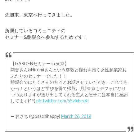
先週末、東京へ行ってきました。
所属しているコミュニティの
セミナー&懇親会へ参加するためです！
【GARDENセミナー in 東京】
莉音さん&Hitomiさんという尊敬と憧れを抱く女性起業家お
ふたりのセミナーでした！！
懇親会ではたくさんの方々とお話させていただき、これでも
かっ！というほど学びを得て帰熊。月1東京もデフォになり
つつありますが送り出してくれる主人と息子には本当に感謝
してます(^^)
pic.twitter.com/5SvlxErsKt
— おさち (@osachihappy)
March 26, 2018