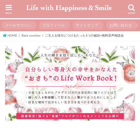
menu
search
メールマガジン
プロフィール
サイトマップ
お問い合わせ
HOME
Back number
ご主人を味方につけるたった1つの秘訣×無料音声相談会