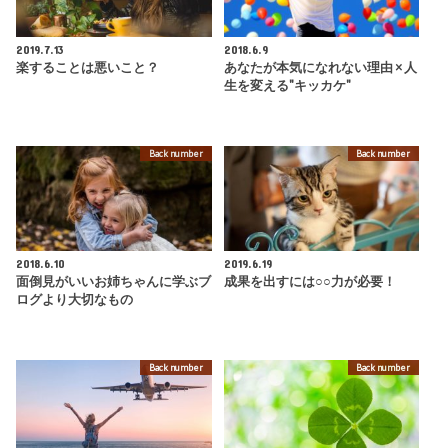
2019.7.13
2018.6.9
楽することは悪いこと？
あなたが本気になれない理由 × 人
生を変える"キッカケ"
Back number
Back number
2018.6.10
2019.6.19
面倒見がいいお姉ちゃんに学ぶブ
成果を出すには○○力が必要！
ログより大切なもの
Back number
Back number