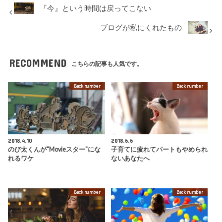
『今』という時間は戻ってこない
ブログが私にくれたもの
RECOMMEND
こちらの記事も人気です。
Back number
Back number
2018.4.10
2018.6.6
のび太くんが"Movieスター"にな
子育てに疲れてパートもやめられ
れるワケ
ないあなたへ
Back number
Back number