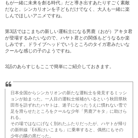
もが一緒に未来を創る時代」だと導き出すあたりすごく素敵
だなと。シンカリオンを子どもだけでなく、大人も一緒に楽
しんでほしいアニメですね。
第3話ではこまちの新しい運転士になる男鹿（おが）アキタ君
が登場するみたいなので、ハヤト君との関係もどうなるか楽
しみです。ドライブヘッドでいうところのタイガ君みたいな
クールな感じの子のようですね。
3話のあらすじもここで簡単にご紹介しておきます。
日本全国からシンカリオンの新たな運転士を発見するミッシ
ョンが始まった。一人目の運転士候補がいるという秋田県秋
田市を訪ずれたハヤトは、迷子になったうえに慣れない雪で
足を滑らせたところをクールな少年「男鹿アキタ」に助けら
れる。
その場ではなにげなく別れたふたりだったが、ハヤトが帰り
の新幹線「E6系けいこまち」に乗車すると、偶然にもその
少年の隣の席だった。