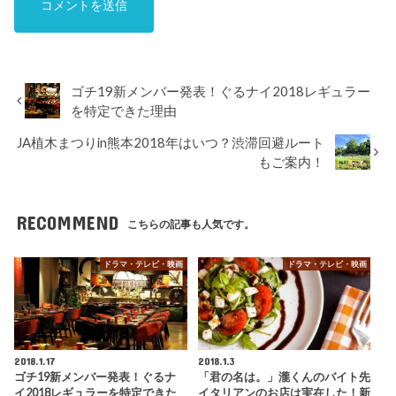
ゴチ19新メンバー発表！ぐるナイ2018レギュラー
を特定できた理由
JA植木まつりin熊本2018年はいつ？渋滞回避ルート
もご案内！
RECOMMEND
こちらの記事も人気です。
ドラマ・テレビ・映画
ドラマ・テレビ・映画
2018.1.17
2018.1.3
ゴチ19新メンバー発表！ぐるナ
「君の名は。」瀧くんのバイト先
イ2018レギュラーを特定できた
イタリアンのお店は実在した！新