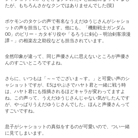
たが、もちろんさかなクンではありませんでした(笑)
ポケモンのタケシの声で有名なうえだゆうじさんがシャショ
ットの声を担当しています。他にも、「機動戦士ガンダム
00」のビリー・カタギリ役や「るろうに剣心－明治剣客浪漫
譚－」の相楽左之助役なども担当されています。
全然印象が違って、同じ声優さんに思えないところが声優さ
んのすごいところですよね。
さらに、いつもは「～～でございま～す。」と可愛い声のシ
ャショットですが、E5はやぶさでハヤト君と一緒に戦う時
は、ハヤト君にも指摘されるほどキャラが変わってますよ
ね。この声って、うえだゆうじさんじゃない気がしたんです
が、やっぱりうえだゆうじさんでした。ほんと声優さんって
すごいですね。
息子がシャショットの真似をするのが可愛いので、つい一緒
に見てしまいます。