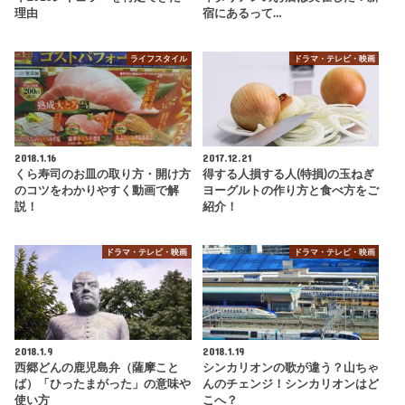
理由
宿にあるって…
ライフスタイル
ドラマ・テレビ・映画
2018.1.16
2017.12.21
くら寿司のお皿の取り方・開け方
得する人損する人(特損)の玉ねぎ
のコツをわかりやすく動画で解
ヨーグルトの作り方と食べ方をご
説！
紹介！
ドラマ・テレビ・映画
ドラマ・テレビ・映画
2018.1.9
2018.1.19
西郷どんの鹿児島弁（薩摩こと
シンカリオンの歌が違う？山ちゃ
ば）「ひったまがった」の意味や
んのチェンジ！シンカリオンはど
使い方
こへ？