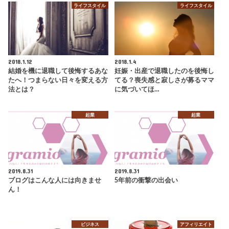
ライフスタイル
ライフスタイル
2018.1.12
2018.1.4
結婚を機に退職して後悔するあな
妊娠・出産で退職したのを後悔し
たへ！つまらない日々を変える方
てる？喪失感と寂しさが募るママ
法とは？
に気づいてほ…
起業
起業
2019.8.31
2019.8.31
ブログはこんな人には向きませ
5年前の衝撃の出会い
ん！
ビジネス
アフィリエイト