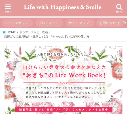
menu
search
メールマガジン
プロフィール
サイトマップ
お問い合わせ
HOME
ドラマ・テレビ・映画
西郷どんの鹿児島弁（薩摩ことば）「やっせんぼ」の意味や使い方