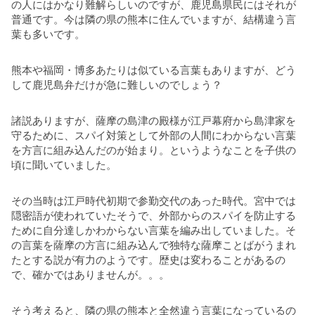
の人にはかなり難解らしいのですが、鹿児島県民にはそれが
普通です。今は隣の県の熊本に住んでいますが、結構違う言
葉も多いです。
熊本や福岡・博多あたりは似ている言葉もありますが、どう
して鹿児島弁だけが急に難しいのでしょう？
諸説ありますが、薩摩の島津の殿様が江戸幕府から島津家を
守るために、スパイ対策として外部の人間にわからない言葉
を方言に組み込んだのが始まり。というようなことを子供の
頃に聞いていました。
その当時は江戸時代初期で参勤交代のあった時代。宮中では
隠密語が使われていたそうで、外部からのスパイを防止する
ために自分達しかわからない言葉を編み出していました。そ
の言葉を薩摩の方言に組み込んで独特な薩摩ことばがうまれ
たとする説が有力のようです。歴史は変わることがあるの
で、確かではありませんが。。。
そう考えると、隣の県の熊本と全然違う言葉になっているの