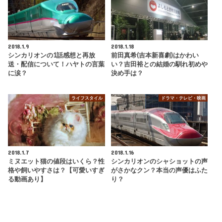
2018.1.9
2018.1.18
シンカリオンの1話感想と再放
前田真希(吉本新喜劇)はかわい
送・配信について！ハヤトの言葉
い？吉田裕との結婚の馴れ初めや
に涙？
決め手は？
ライフスタイル
ドラマ・テレビ・映画
2018.1.7
2018.1.16
ミヌエット猫の値段はいくら？性
シンカリオンのシャショットの声
格や飼いやすさは？【可愛いすぎ
がさかなクン？本当の声優はふた
る動画あり】
り？