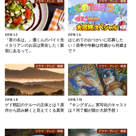
ドラマ・テレビ・映画
ドラマ・テレビ・映画
2018.1.3
2018.1.6
「君の名は。」瀧くんのバイト先
はじめてのおつかいに応募した
イタリアンのお店は実在した！新
い！倍率や年齢は何歳から何歳ま
宿にあるって…
で？
ドラマ・テレビ・映画
ドラマ・テレビ・映画
2018.1.8
2018.1.15
ゲド戦記のテルーの正体とは？原
『キングダム』実写化のキャスト
作から読み解くと見えてくる真実
は？河了貂が誰か大胆予想！
ドラマ・テレビ・映画
ドラマ・テレビ・映画