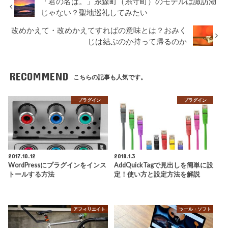
「君の名は。」糸森町（糸守町）のモデルは諏訪湖
じゃない？聖地巡礼してみたい
改めかえて・改めかえてすればの意味とは？おみく
じは結ぶのか持って帰るのか
RECOMMEND
こちらの記事も人気です。
プラグイン
プラグイン
2017.10.12
2018.1.3
WordPressにプラグインをインス
AddQuickTagで見出しを簡単に設
トールする方法
定！使い方と設定方法を解説
アフィリエイト
ツール・ソフト