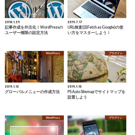
2018.1.29
2019.7.17
記事作成を外注化！WordPressの
URL検査(旧Fetch as Google)の使
ユーザー権限の設定方法
い方をマスターしよう！
WordPress
プラグイン
2019.1.12
2019.1.10
グローバルメニューの作成方法
PS Auto Sitemapでサイトマップを
設置しよう
WordPress
プラグイン