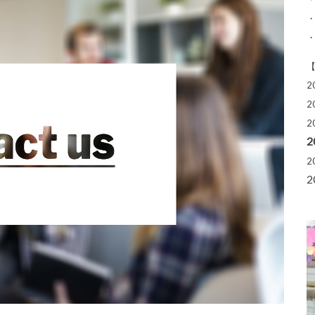
2
2
2
2