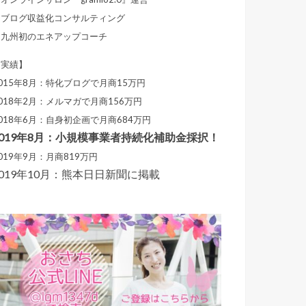
・ブログ収益化コンサルティング
・九州初のエネアップコーチ
【実績】
015年8月：特化ブログで月商15万円
018年2月：メルマガで月商156万円
018年6月：自身初企画で月商684万円
2019年8月：小規模事業者持続化補助金採択！
019年9月：月商819万円
2019年10月：熊本日日新聞に掲載
T
w
i
t
t
e