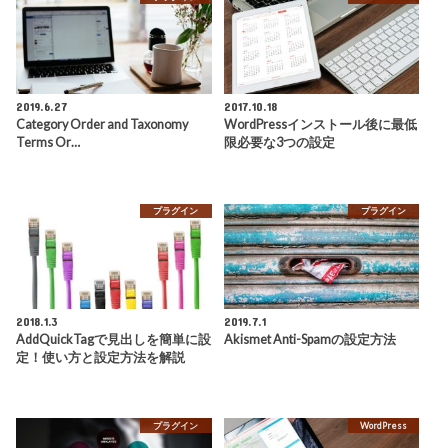
2019.6.27
2017.10.18
Category Order and Taxonomy
WordPressインストール後に最低
Terms Or…
限必要な3つの設定
プラグイン
プラグイン
2018.1.3
2019.7.1
AddQuickTagで見出しを簡単に設
Akismet Anti-Spamの設定方法
定！使い方と設定方法を解説
プラグイン
WordPress