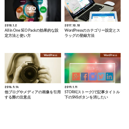
2018.1.2
2017.10.18
All in One SEO Packの効果的な設
WordPressのカテゴリー設定とス
定方法と使い方
ラッグの登録方法
WordPress
WordPress
2016.9.14
2019.1.11
他ブログやメディアの画像を引用
STORK(ストーク)で記事タイトル
する際の注意点
下のSNSボタンを消したい