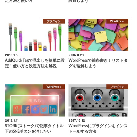
定方法と使い方
設置しよう
プラグイン
WordPress
2018.1.3
2016.8.29
AddQuickTagで見出しを簡単に設
WordPressで箇条書き！リストタ
定！使い方と設定方法を解説
グを理解しよう
WordPress
プラグイン
2019.1.11
2017.10.12
STORK(ストーク)で記事タイトル
WordPressにプラグインをインス
下のSNSボタンを消したい
トールする方法