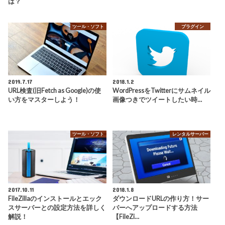
は？
ツール・ソフト
プラグイン
2019.7.17
2018.1.2
URL検査(旧Fetch as Google)の使
WordPressをTwitterにサムネイル
い方をマスターしよう！
画像つきでツイートしたい時…
ツール・ソフト
レンタルサーバー
2017.10.11
2018.1.8
FileZillaのインストールとエック
ダウンロードURLの作り方！サー
スサーバーとの設定方法を詳しく
バーへアップロードする方法
解説！
【FileZi…