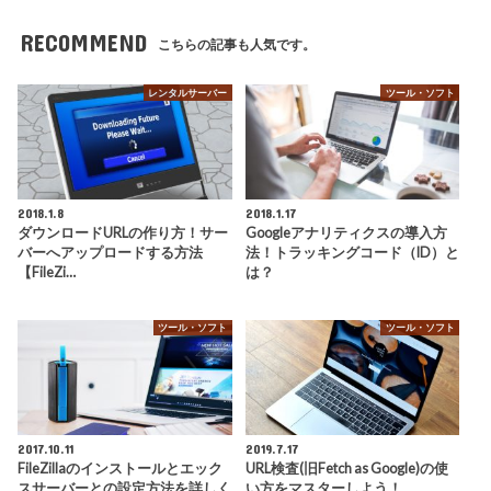
RECOMMEND
こちらの記事も人気です。
レンタルサーバー
ツール・ソフト
2018.1.8
2018.1.17
ダウンロードURLの作り方！サー
Googleアナリティクスの導入方
バーへアップロードする方法
法！トラッキングコード（ID）と
【FileZi…
は？
ツール・ソフト
ツール・ソフト
2017.10.11
2019.7.17
FileZillaのインストールとエック
URL検査(旧Fetch as Google)の使
スサーバーとの設定方法を詳しく
い方をマスターしよう！