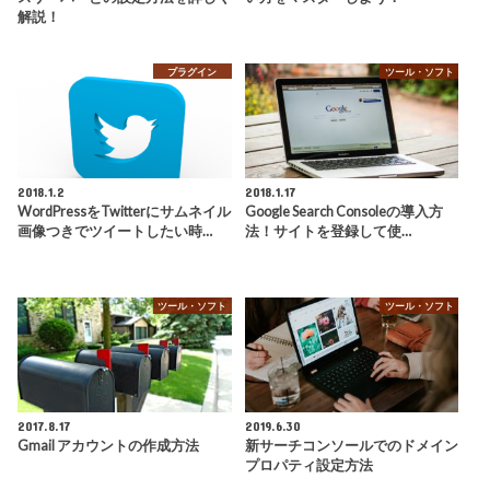
解説！
プラグイン
ツール・ソフト
2018.1.2
2018.1.17
WordPressをTwitterにサムネイル
Google Search Consoleの導入方
画像つきでツイートしたい時…
法！サイトを登録して使…
ツール・ソフト
ツール・ソフト
2017.8.17
2019.6.30
Gmail アカウントの作成方法
新サーチコンソールでのドメイン
プロパティ設定方法